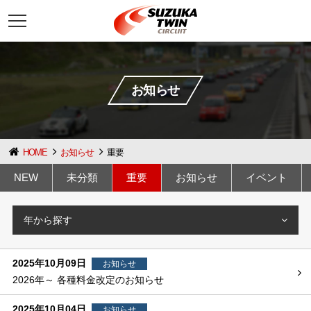
t
o
g
g
l
e
n
お知らせ
a
v
i
g
a
t
HOME
お知らせ
重要
i
o
NEW
未分類
重要
お知らせ
イベント
n
年から探す
2025年10月09日
お知らせ
2026年～ 各種料金改定のお知らせ
2025年10月04日
お知らせ