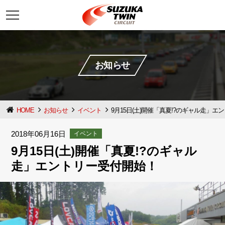
t
o
g
g
l
e
n
お知らせ
a
v
i
g
a
t
HOME
お知らせ
イベント
9月15日(土)開催「真夏!?のギャル走」
i
o
n
2018年06月16日
イベント
9月15日(土)開催「真夏!?のギャル
走」エントリー受付開始！