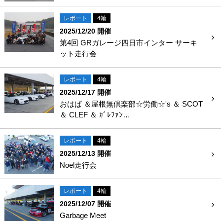
レポート
4輪
2025/12/20 開催
第4回 GRガレージ四日市インター サーキ
ット走行会
レポート
4輪
2025/12/17 開催
おはぱ ＆屋根無倶楽部☆労働☆'s ＆ SCOT
＆ CLEF ＆ ｶﾞﾚﾌｧﾝ…
レポート
4輪
2025/12/13 開催
Noel走行会
レポート
4輪
2025/12/07 開催
Garbage Meet