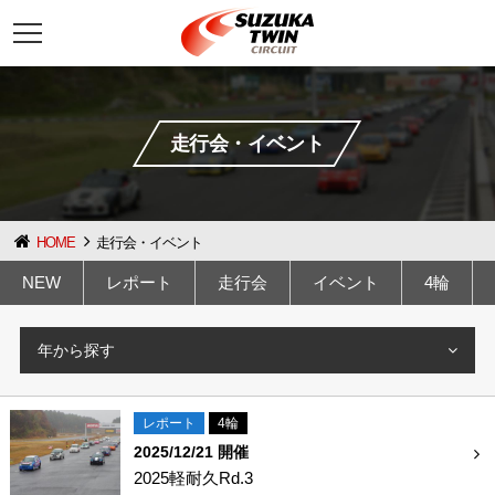
t
o
g
g
l
e
n
走行会・イベント
a
v
i
g
a
t
HOME
走行会・イベント
i
o
NEW
レポート
走行会
イベント
4輪
n
年から探す
レポート
4輪
2025/12/21 開催
2025軽耐久Rd.3