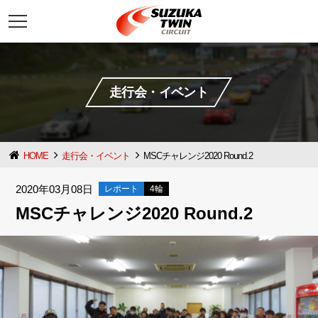
t
o
g
g
l
e
n
走行会・イベント
a
v
i
g
a
t
HOME
走行会・イベント
MSCチャレンジ2020 Round.2
i
o
n
2020年03月08日
レポート
4輪
MSCチャレンジ2020 Round.2