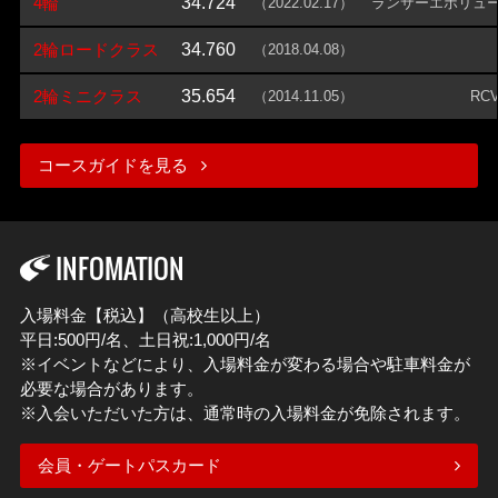
4輪
34.724
（2022.02.17）
ランサーエボリュ
2輪ロードクラス
34.760
（2018.04.08）
2輪ミニクラス
35.654
（2014.11.05）
RCV
コースガイドを見る
INFOMATION
入場料金【税込】（高校生以上）
平日:500円/名、土日祝:1,000円/名
※イベントなどにより、入場料金が変わる場合や駐車料金が
必要な場合があります。
※入会いただいた方は、通常時の入場料金が免除されます。
会員・ゲートパスカード