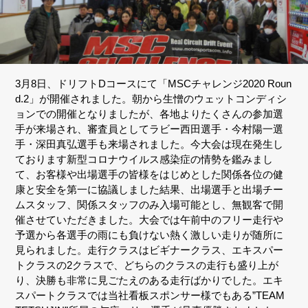
3月8日、ドリフトDコースにて「MSCチャレンジ2020 Roun
d.2」が開催されました。朝から生憎のウェットコンディシ
ョンでの開催となりましたが、各地よりたくさんの参加選
手が来場され、審査員としてラビー西田選手・今村陽一選
手・深田真弘選手も来場されました。今大会は現在発生し
ております新型コロナウイルス感染症の情勢を鑑みまし
て、お客様や出場選手の皆様をはじめとした関係各位の健
康と安全を第一に協議しました結果、出場選手と出場チー
ムスタッフ、関係スタッフのみ入場可能とし、無観客で開
催させていただきました。大会では午前中のフリー走行や
予選から各選手の雨にも負けない熱く激しい走りが随所に
見られました。走行クラスはビギナークラス、エキスパー
トクラスの2クラスで、どちらのクラスの走行も盛り上が
り、決勝も非常に見ごたえのある走行ばかりでした。エキ
スパートクラスでは当社看板スポンサー様でもある”TEAM