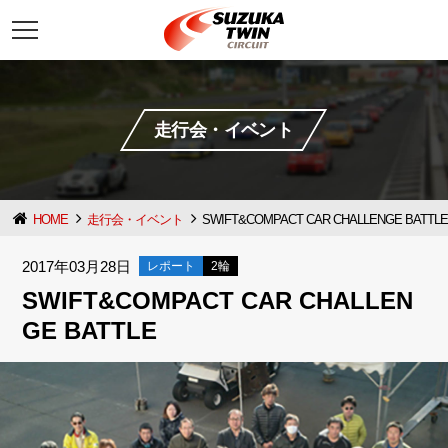
t
o
g
g
l
e
n
走行会・イベント
a
v
i
g
a
t
HOME
走行会・イベント
SWIFT&COMPACT CAR CHALLENGE BATTL
i
o
n
2017年03月28日
レポート
2輪
SWIFT&COMPACT CAR CHALLEN
GE BATTLE